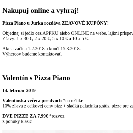
Nakupuj online a vyhraj!
Pizza Piano u Jurka rozdáva ZĽAVOVÉ KUPÓNY!
Objednaj si jedlo cez APPKU alebo ONLINE na webe, lajkni príspev
Zľavy: 1 x 30 €, 2 x 20 €, 5 x 10 € a 10 x 5 €.
Akcia začína 1.2.2018 a končí 15.3.2018.
Výhercov budeme kontaktovať.
Valentín s Pizza Piano
14. február 2019
Valentínska večera pre dvoch
*na reštike
10% zľava z celkovej ceny pízz + sladká palacinka grátis, pizze pre z
DVE PIZZE ZA 7,99€
*rozvoz
z ponuky klasic