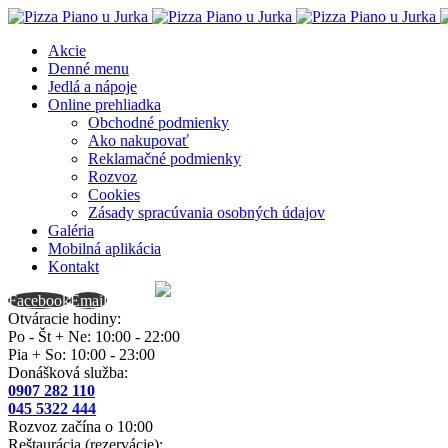
Akcie
Denné menu
Jedlá a nápoje
Online prehliadka
Obchodné podmienky
Ako nakupovať
Reklamačné podmienky
Rozvoz
Cookies
Zásady spracúvania osobných údajov
Galéria
Mobilná aplikácia
Kontakt
Telefón
Facebook
Email
Otváracie hodiny:
Po - Št + Ne: 10:00 - 22:00
Pia + So: 10:00 - 23:00
Donášková služba:
0907 282 110
045 5322 444
Rozvoz začína o 10:00
Reštaurácia (rezervácie):